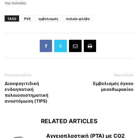
της πυλαίας.
TAGS
PVE
εμβολισμός
πυλαία φλέβα
Previous article
Next article
Διασφαγιτιδική
Εμβολισμός όγκου
ενδοηπατική
μεσοθωρακίου
πυλαιοσυστηματική
αναστόμωση (TIPS)
RELATED ARTICLES
Αγγειοπλαστική (PTA) με CO2