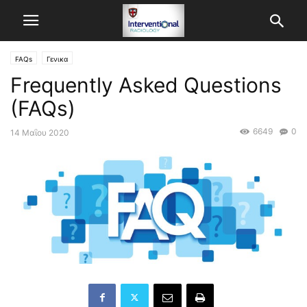
FAQs
Γενικα
Frequently Asked Questions
(FAQs)
6649
0
14 Μαΐου 2020