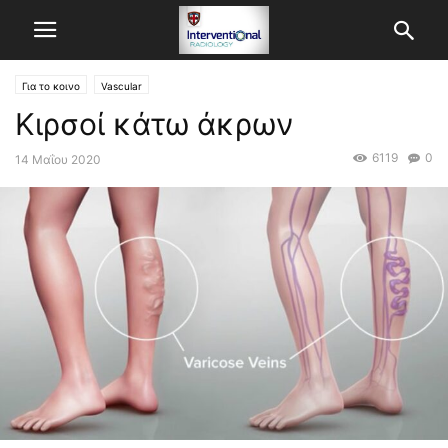
Για το κοινο
Vascular
Κιρσοί κάτω άκρων
6119
0
14 Μαΐου 2020