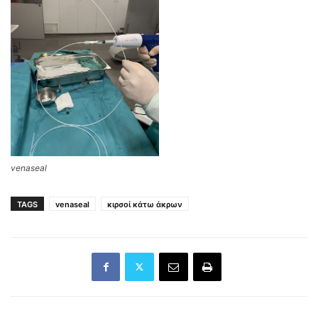
venaseal
TAGS
venaseal
κιρσοί κάτω άκρων