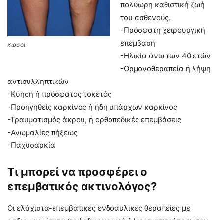
πολύωρη καθιστική ζωή
του ασθενούς.
-Πρόσφατη χειρουργική
επέμβαση
κιρσοί
-Ηλικία άνω των 40 ετών
-Ορμονοθεραπεία ή λήψη
αντισυλληπτικών
-Κύηση ή πρόσφατος τοκετός
-Προηγηθείς καρκίνος ή ήδη υπάρχων καρκίνος
-Τραυματισμός άκρου, ή ορθοπεδικές επεμβάσεις
-Ανωμαλίες πήξεως
-Παχυσαρκία
Τι μπορεί να προσφέρει ο
επεμβατικός ακτινολόγος?
Οι ελάχιστα-επεμβατικές ενδοαυλικές θεραπείες με