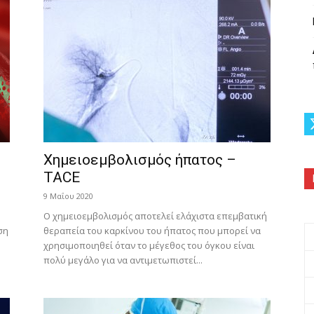
Χημειοεμβολισμός ήπατος –
TACE
9 Μαΐου 2020
Ο χημειοεμβολισμός αποτελεί ελάχιστα επεμβατική
ση
θεραπεία του καρκίνου του ήπατος που μπορεί να
χρησιμοποιηθεί όταν το μέγεθος του όγκου είναι
πολύ μεγάλο για να αντιμετωπιστεί...