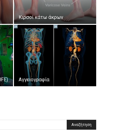
ή
Κιρσοί κάτω άκρων
UFE)
Αγγειογραφία