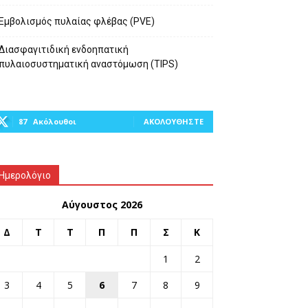
Εμβολισμός πυλαίας φλέβας (PVE)
Διασφαγιτιδική ενδοηπατική
πυλαιοσυστηματική αναστόμωση (TIPS)
87
Ακόλουθοι
ΑΚΟΛΟΥΘΉΣΤΕ
Ημερολόγιο
Αύγουστος 2026
Δ
Τ
Τ
Π
Π
Σ
Κ
1
2
3
4
5
6
7
8
9