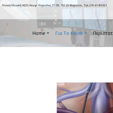
Γενική Κλινική ΙΑΣΩ Λεωφ. Κηφισίας 37-39, 151 23 Μαρούσι, Τηλ 210-61.84.921
Home
Για Το Κοινο
Περιστατ
l