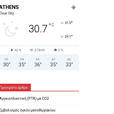
ATHENS
Clear Sky
°
31.5
°
C
30.7
°
29.1
42 %
2.7kmh
0 %
ΠΕ
ΠΑ
ΣΑ
ΚΥ
ΔΕ
30
°
35
°
36
°
35
°
33
°
Πρόσφατα άρθρα
Αγγειοπλαστική (PTA) με CO2
Εμβολισμός όγκου μεσοθωρακίου