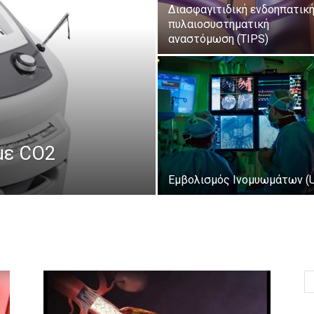
Διασφαγιτιδική ενδοηπατικ
πυλαιοσυστηματική
αναστόμωση (TIPS)
με CO2
Εμβολισμός Ινομυωμάτων (