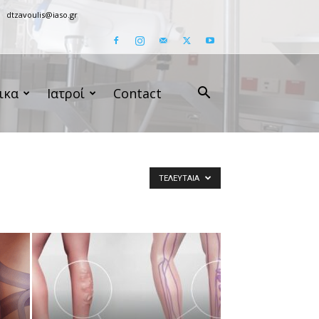
dtzavoulis@iaso.gr
ικα
Ιατροί
Contact
ΤΕΛΕΥΤΑΊΑ