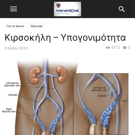
Για το κοινο
Vascular
Κιρσοκήλη – Υπογονιμότητα
6772
0
6 Μαΐου 2020