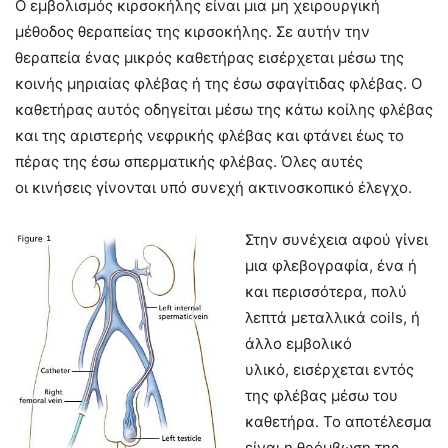
Ο εμβολισμός κιρσοκήλης είναι μια μη χειρουργική
μέθοδος θεραπείας της κιρσοκήλης. Σε αυτήν την
θεραπεία ένας μικρός καθετήρας εισέρχεται μέσω της
κοινής μηριαίας φλέβας ή της έσω σφαγίτιδας φλέβας. Ο
καθετήρας αυτός οδηγείται μέσω της κάτω κοίλης φλέβας
και της αριστερής νεφρικής φλέβας και φτάνει έως το
πέρας της έσω σπερματικής φλέβας. Όλες αυτές
οι κινήσεις γίνονται υπό συνεχή ακτινοσκοπικό έλεγχο.
Στην συνέχεια αφού γίνει
μια φλεβογραφία, ένα ή
και περισσότερα, πολύ
λεπτά μεταλλικά coils, ή
άλλο εμβολικό
υλικό, εισέρχεται εντός
της φλέβας μέσω του
καθετήρα. Το αποτέλεσμα
είναι η θρόμβωση της