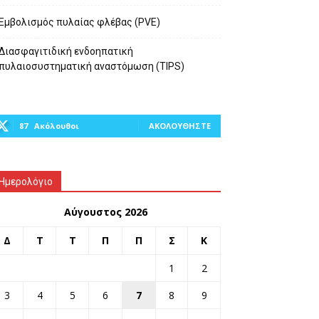
Εμβολισμός πυλαίας φλέβας (PVE)
Διασφαγιτιδική ενδοηπατική
πυλαιοσυστηματική αναστόμωση (TIPS)
87
Ακόλουθοι
ΑΚΟΛΟΥΘΉΣΤΕ
Ημερολόγιο
Αύγουστος 2026
Δ
Τ
Τ
Π
Π
Σ
Κ
1
2
3
4
5
6
7
8
9