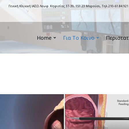
Γενική Κλινική ΙΑΣΩ Λεωφ. Κηφισίας 37-39, 151 23 Μαρούσι, Τηλ 210-61.84.921
Home
Για Το Κοινο
Περιστατ
l