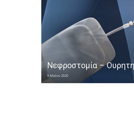
Νεφροστομία – Ουρητηρ
9 Μαΐου 2020