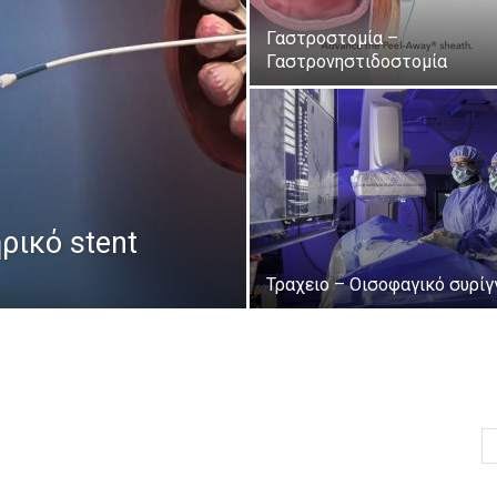
Γαστροστομία –
Γαστρονηστιδοστομία
ικό stent
Τραχειο – Οισοφαγικό συρίγ