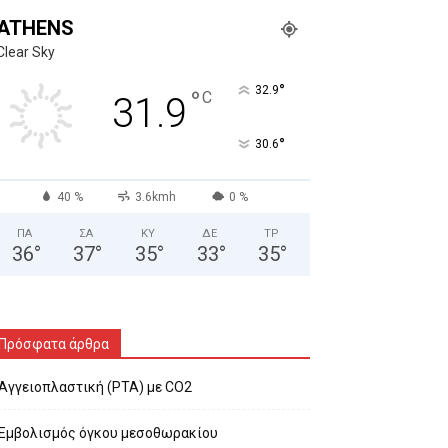
ATHENS
Clear Sky
°
32.9
°
C
31.9
°
30.6
40 %
3.6kmh
0 %
ΠΑ
ΣΑ
ΚΥ
ΔΕ
ΤΡ
36
°
37
°
35
°
33
°
35
°
Πρόσφατα άρθρα
Αγγειοπλαστική (PTA) με CO2
Εμβολισμός όγκου μεσοθωρακίου