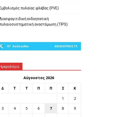
Εμβολισμός πυλαίας φλέβας (PVE)
Διασφαγιτιδική ενδοηπατική
πυλαιοσυστηματική αναστόμωση (TIPS)
87
Ακόλουθοι
ΑΚΟΛΟΥΘΉΣΤΕ
Ημερολόγιο
Αύγουστος 2026
Δ
Τ
Τ
Π
Π
Σ
Κ
1
2
3
4
5
6
7
8
9