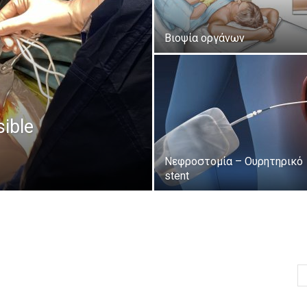
Βιοψία οργάνων
sible
Νεφροστομία – Ουρητηρικό
stent