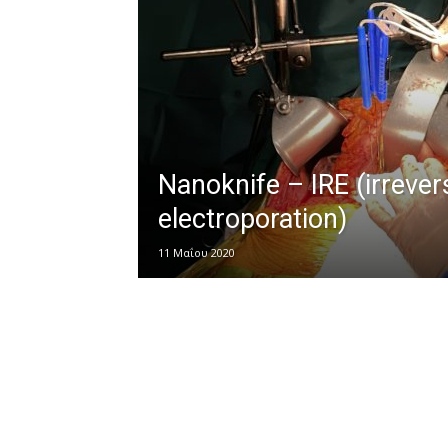
Nanoknife – IRE (irrever
electroporation)
11 Μαΐου 2020