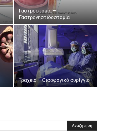
Γαστροστομία –
Γαστρονηστιδοστομία
Τραχειο – Οισοφαγικό συρίγγιο