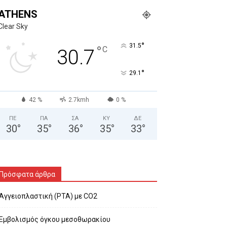
ATHENS
Clear Sky
°
31.5
°
C
30.7
°
29.1
42 %
2.7kmh
0 %
ΠΕ
ΠΑ
ΣΑ
ΚΥ
ΔΕ
30
°
35
°
36
°
35
°
33
°
Πρόσφατα άρθρα
Αγγειοπλαστική (PTA) με CO2
Εμβολισμός όγκου μεσοθωρακίου