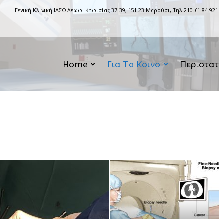
Γενική Κλινική ΙΑΣΩ Λεωφ. Κηφισίας 37-39, 151 23 Μαρούσι, Τηλ 210-61.84.921
Home
Για Το Κοινο
Περιστατ
l