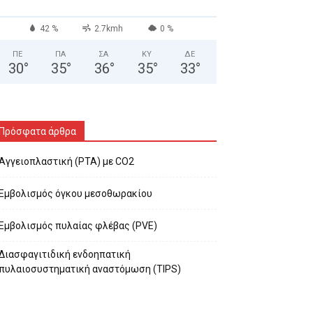
42 %
2.7kmh
0 %
ΠΕ
ΠΑ
ΣΑ
ΚΥ
ΔΕ
30
°
35
°
36
°
35
°
33
°
Πρόσφατα άρθρα
Αγγειοπλαστική (PTA) με CO2
Εμβολισμός όγκου μεσοθωρακίου
Εμβολισμός πυλαίας φλέβας (PVE)
Διασφαγιτιδική ενδοηπατική
πυλαιοσυστηματική αναστόμωση (TIPS)