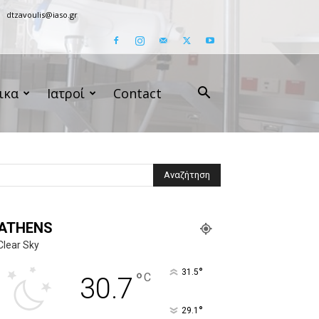
dtzavoulis@iaso.gr
ικα
Ιατροί
Contact
ATHENS
Clear Sky
°
31.5
°
C
30.7
°
29.1